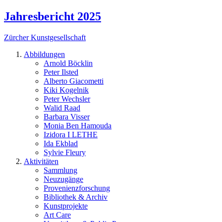
Jahresbericht 2025
Zürcher Kunstgesellschaft
Abbildungen
Arnold Böcklin
Peter Ilsted
Alberto Giacometti
Kiki Kogelnik
Peter Wechsler
Walid Raad
Barbara Visser
Monia Ben Hamouda
Izidora I LETHE
Ida Ekblad
Sylvie Fleury
Aktivitäten
Sammlung
Neuzugänge
Provenienzforschung
Bibliothek & Archiv
Kunstprojekte
Art Care