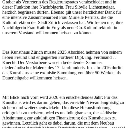
Graber als Vertreterin des Regierungsrates verabschiedet und in
dieser Funktion ihre Nachfolgerin, Frau Sibylle Lichtensteiger,
herzlich begrüssen dürfen. Ebenso gilt unser herzlichster Dank für
eine intensive Zusammenarbeit Frau Murielle Perritaz, die die
Kulturdirektion der Stadt Zürich verlassen hat. Wir freuen uns, ihre
Nachfolgerin Frau Kathrin Frey als neue Co-Kulturdirektorin in
unserem Vorstand willkommen heissen zu können.
Das Kunsthaus Zürich musste 2025 Abschied nehmen von seinem
lieben Freund und engagierten Förderer Dipl. Ing. Ferdinand J.
Knecht. Der Verstorbene war ein bedeutender Sammler
niederländischer Malerei des 17. Jahrhunderts. Im Jahr 2016 durfte
das Kunsthaus seine exquisite Sammlung von über 50 Werken als
Dauerleihgabe willkommen heissen.
Mit Blick nach vorn wird 2026 ein entscheidendes Jahr: Für das
Kunsthaus wird es darum gehen, das erreichte Niveau langfristig zu
sichern und weiterzuentwickeln. Um diese Herausforderung
erfolgreich zu meistern, wird es unabdingbar sein, die städtische
Abstimmung zur zukünftigen Finanzierung des Kunsthauses zu
gewinnen. Letztlich geht es dabei darum, die mit dem Neubau