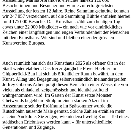
Ausstellung Marina Abramović erreichte nahezu 120 000
Besucherinnen und Besucher und wurde zur erfolgreichsten
Ausstellung der letzten 12 Jahre. Reine Sammlungseintritte konnten
wir 247 857 verzeichnen, auf die Sammlung Bührle entfielen hierbei
rund 175 000 Besuche. Das Kunsthaus zählt zum heutigen Tag
etwas unter 22 000 Mitglieder – ein nach wie vor eindrückliches
Zeichen einer langfristigen und engen Verbundenheit der Menschen
mit dem Kunsthaus. Wir sind und bleiben einer der grössten
Kunstvereine Europas.
Auch räumlich hat sich das Kunsthaus 2025 als offener Ort in der
Stadt weiter etabliert. Das frei zugängliche Foyer Haefner im
Chipperfield-Bau hat sich als öffentlicher Raum bewährt, in dem
Kunst, Alltag und Begegnung selbstverständlich ineinandergreifen.
Jeffrey Gibsons Arbeit prägt diesen Bereich in einer Weise, die von
vielen als einladend, zeitgenössisch und identitätsstiftend
wahrgenommen wird. Im Garten der Kunst setzte Monster
Chetwynds begehbare Skulptur einen starken Akzent im
Aussenraum; seit der Eröffnung im Spätsommer wurde die
Rutschbahn tausende Male genutzt. Solche Zahlen erzählen mehr
als eine Anekdote: Sie zeigen, wie niederschwellig Kunst Teil eines
städtischen Erlebnisses werden kann – für unterschiedliche
Generationen und Zugänge.