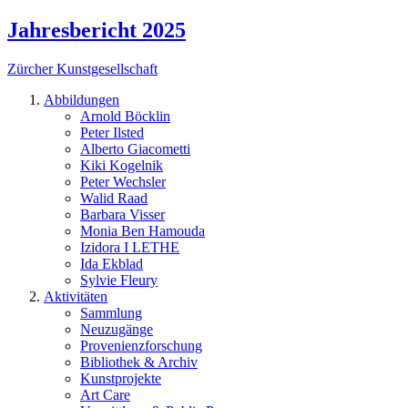
Jahresbericht 2025
Zürcher Kunstgesellschaft
Abbildungen
Arnold Böcklin
Peter Ilsted
Alberto Giacometti
Kiki Kogelnik
Peter Wechsler
Walid Raad
Barbara Visser
Monia Ben Hamouda
Izidora I LETHE
Ida Ekblad
Sylvie Fleury
Aktivitäten
Sammlung
Neuzugänge
Provenienzforschung
Bibliothek & Archiv
Kunstprojekte
Art Care