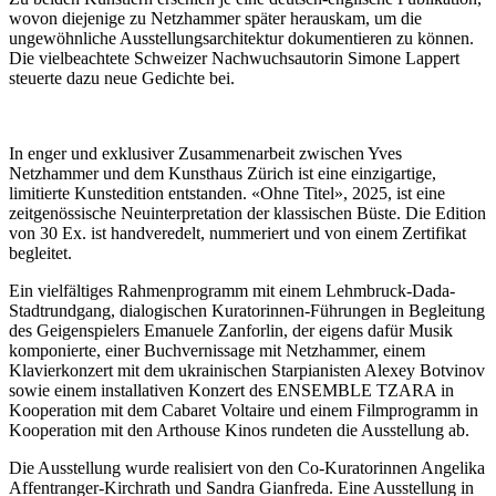
wovon diejenige zu Netzhammer später herauskam, um die
ungewöhnliche Ausstellungsarchitektur dokumentieren zu können.
Die vielbeachtete Schweizer Nachwuchsautorin Simone Lappert
steuerte dazu neue Gedichte bei.
In enger und exklusiver Zusammenarbeit zwischen Yves
Netzhammer und dem Kunsthaus Zürich ist eine einzigartige,
limitierte Kunstedition entstanden. «Ohne Titel», 2025, ist eine
zeitgenössische Neuinterpretation der klassischen Büste. Die Edition
von 30 Ex. ist handveredelt, nummeriert und von einem Zertifikat
begleitet.
Ein vielfältiges Rahmenprogramm mit einem Lehmbruck-Dada-
Stadtrundgang, dialogischen Kuratorinnen-Führungen in Begleitung
des Geigenspielers Emanuele Zanforlin, der eigens dafür Musik
komponierte, einer Buchvernissage mit Netzhammer, einem
Klavierkonzert mit dem ukrainischen Starpianisten Alexey Botvinov
sowie einem installativen Konzert des ENSEMBLE TZARA in
Kooperation mit dem Cabaret Voltaire und einem Filmprogramm in
Kooperation mit den Arthouse Kinos rundeten die Ausstellung ab.
Die Ausstellung wurde realisiert von den Co-Kuratorinnen Angelika
Affentranger-Kirchrath und Sandra Gianfreda. Eine Ausstellung in