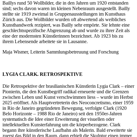
Baillys rund 50 Wollbilder, die in den Jahren um 1920 entstanden
sind; sechs davon waren im kleinen Nebenraum ausgestellt. Bailly
stellte sie 1919 zweimal in Gruppenausstellungen im Kunsthaus
Zürich aus. Die Wollbilder wurden oft abwertend als weibliches
Kunsthandwerk rezipiert, was Bailly sehr empörte. Sie lehnte eine
geschlechtsspezifische Abgrenzung ab und wurde zu ihrer Zeit als
eine der modernsten Künstlerinnen bezeichnet. Ab 1923 bis zu
ihrem Lebensende arbeitete sie in Lausanne.
Maja Wismer, Leiterin Sammlungsbetreuung und Forschung
LYGIA CLARK. RETROSPEKTIVE
Die Retrospektive der brasilianischen Künstlerin Lygia Clark – einer
Pionierin, die den Kunstbegriff radikal erneuerte und die Grenzen
zwischen Leben und Kunst verschwimmen liess – wurde im Herbst
2025 eröffnet. Als Hauptvertreterin des Neoconcretismo, einer 1959
in Rio de Janeiro gegründeten Bewegung, verfolgte Clark (1920
Belo Horizonte – 1988 Rio de Janeiro) seit den 1950er-Jahren
systematisch die Idee einer Erweiterung der visuellen oder
intellektuellen Kunsterfahrung um die körperbezogene. Clark
begann ihre künstlerische Laufbahn als Malerin. Bald erweiterte sie
zuerst das Bild in den Raum, dann erhielt die Skulptur einen immer