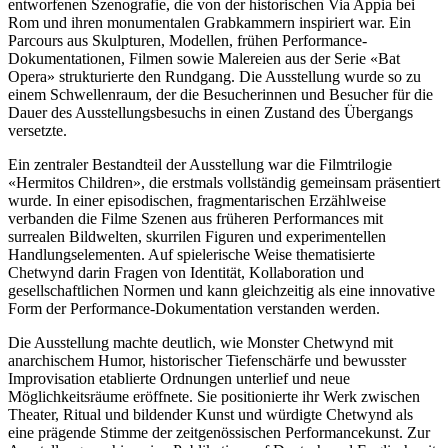
entworfenen Szenografie, die von der historischen Via Appia bei
Rom und ihren monumentalen Grabkammern inspiriert war. Ein
Parcours aus Skulpturen, Modellen, frühen Performance-
Dokumentationen, Filmen sowie Malereien aus der Serie «Bat
Opera» strukturierte den Rundgang. Die Ausstellung wurde so zu
einem Schwellenraum, der die Besucherinnen und Besucher für die
Dauer des Ausstellungsbesuchs in einen Zustand des Übergangs
versetzte.
Ein zentraler Bestandteil der Ausstellung war die Filmtrilogie
«Hermitos Children», die erstmals vollständig gemeinsam präsentiert
wurde. In einer episodischen, fragmentarischen Erzählweise
verbanden die Filme Szenen aus früheren Performances mit
surrealen Bildwelten, skurrilen Figuren und experimentellen
Handlungselementen. Auf spielerische Weise thematisierte
Chetwynd darin Fragen von Identität, Kollaboration und
gesellschaftlichen Normen und kann gleichzeitig als eine innovative
Form der Performance-Dokumentation verstanden werden.
Die Ausstellung machte deutlich, wie Monster Chetwynd mit
anarchischem Humor, historischer Tiefenschärfe und bewusster
Improvisation etablierte Ordnungen unterlief und neue
Möglichkeitsräume eröffnete. Sie positionierte ihr Werk zwischen
Theater, Ritual und bildender Kunst und würdigte Chetwynd als
eine prägende Stimme der zeitgenössischen Performancekunst. Zur