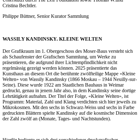
Cristina Bechtler.
Philippe Büttner, Senior Kurator Sammlung
WASSILY KANDINSKY. KLEINE WELTEN
Der Grafikraum im 1. Obergeschoss des Moser-Baus versteht sich
als Schaufenster der Grafischen Sammlung, um Werke zu
präsentieren, die aufgrund ihrer Lichtempfindlichkeit nicht
regelmässig gezeigt werden können. 2025 präsentierte das
Kunsthaus an diesem Ort die berühmte zwölfteilige Mappe «Kleine
Welten» von Wassily Kandinsky (1866 Moskau – 1944 Neuilly-sur-
Seine). Diese wurde 1922 am Staatlichen Bauhaus in Weimar
gedruckt, genau in jenem Jahr also, in dem Kandinsky seine dortige
Lehrtätigkeit aufnahm. Der Titel der Folge, «Kleine Welten», ist
Programm: Material, Zahl und Klang verdichten sich hier jeweils zu
Mikrokosmen. Mit den sechs in Schwarz-Weiss und sechs in Farbe
gedruckten Blättern spielte Kandinsky auf die kosmische Dimension
der Zahl zwölf an (Monate, Tages- und Nachtstunden).
Hierfür bediente er sich drei verschiedener druckgrafischer