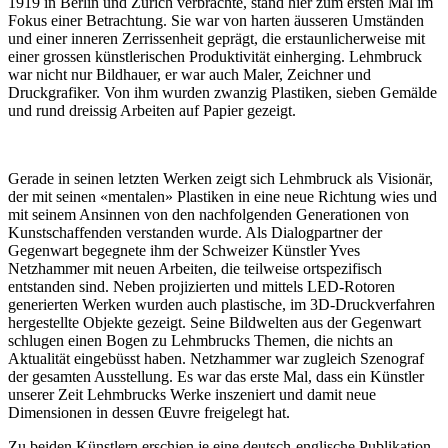
1919 in Berlin und Zürich verbrachte, stand hier zum ersten Mal im
Fokus einer Betrachtung. Sie war von harten äusseren Umständen
und einer inneren Zerrissenheit geprägt, die erstaunlicherweise mit
einer grossen künstlerischen Produktivität einherging. Lehmbruck
war nicht nur Bildhauer, er war auch Maler, Zeichner und
Druckgrafiker. Von ihm wurden zwanzig Plastiken, sieben Gemälde
und rund dreissig Arbeiten auf Papier gezeigt.
Gerade in seinen letzten Werken zeigt sich Lehmbruck als Visionär,
der mit seinen «mentalen» Plastiken in eine neue Richtung wies und
mit seinem Ansinnen von den nachfolgenden Generationen von
Kunstschaffenden verstanden wurde. Als Dialogpartner der
Gegenwart begegnete ihm der Schweizer Künstler Yves
Netzhammer mit neuen Arbeiten, die teilweise ortspezifisch
entstanden sind. Neben projizierten und mittels LED-Rotoren
generierten Werken wurden auch plastische, im 3D-Druckverfahren
hergestellte Objekte gezeigt. Seine Bildwelten aus der Gegenwart
schlugen einen Bogen zu Lehmbrucks Themen, die nichts an
Aktualität eingebüsst haben. Netzhammer war zugleich Szenograf
der gesamten Ausstellung. Es war das erste Mal, dass ein Künstler
unserer Zeit Lehmbrucks Werke inszeniert und damit neue
Dimensionen in dessen Œuvre freigelegt hat.
Zu beiden Künstlern erschien je eine deutsch-englische Publikation,