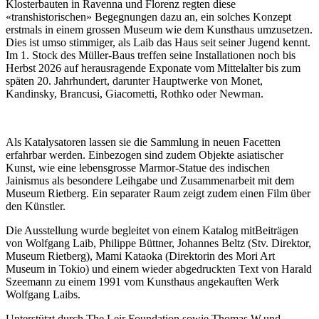
Klosterbauten in Ravenna und Florenz regten diese
«transhistorischen» Begegnungen dazu an, ein solches Konzept
erstmals in einem grossen Museum wie dem Kunsthaus umzusetzen.
Dies ist umso stimmiger, als Laib das Haus seit seiner Jugend kennt.
Im 1. Stock des Müller-Baus treffen seine Installationen noch bis
Herbst 2026 auf herausragende Exponate vom Mittelalter bis zum
späten 20. Jahrhundert, darunter Hauptwerke von Monet,
Kandinsky, Brancusi, Giacometti, Rothko oder Newman.
Als Katalysatoren lassen sie die Sammlung in neuen Facetten
erfahrbar werden. Einbezogen sind zudem Objekte asiatischer
Kunst, wie eine lebensgrosse Marmor-Statue des indischen
Jainismus als besondere Leihgabe und Zusammenarbeit mit dem
Museum Rietberg. Ein separater Raum zeigt zudem einen Film über
den Künstler.
Die Ausstellung wurde begleitet von einem Katalog mitBeiträgen
von Wolfgang Laib, Philippe Büttner, Johannes Beltz (Stv. Direktor,
Museum Rietberg), Mami Kataoka (Direktorin des Mori Art
Museum in Tokio) und einem wieder abgedruckten Text von Harald
Szeemann zu einem 1991 vom Kunsthaus angekauften Werk
Wolfgang Laibs.
Unterstützt durch The Leir Foundation sowie Thomas W.und