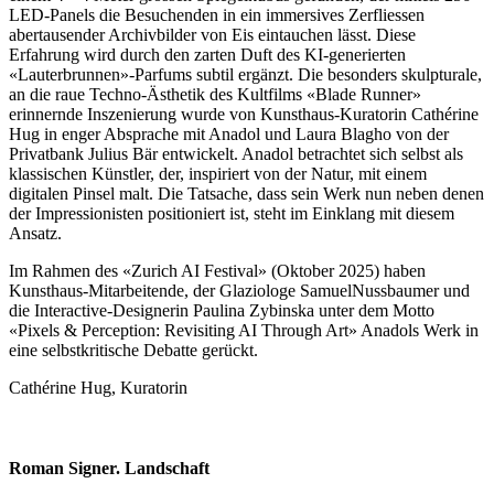
LED-Panels die Besuchenden in ein immersives Zerfliessen
abertausender Archivbilder von Eis eintauchen lässt. Diese
Erfahrung wird durch den zarten Duft des KI-generierten
«Lauterbrunnen»-Parfums subtil ergänzt. Die besonders skulpturale,
an die raue Techno-Ästhetik des Kultfilms «Blade Runner»
erinnernde Inszenierung wurde von Kunsthaus-Kuratorin Cathérine
Hug in enger Absprache mit Anadol und Laura Blagho von der
Privatbank Julius Bär entwickelt. Anadol betrachtet sich selbst als
klassischen Künstler, der, inspiriert von der Natur, mit einem
digitalen Pinsel malt. Die Tatsache, dass sein Werk nun neben denen
der Impressionisten positioniert ist, steht im Einklang mit diesem
Ansatz.
Im Rahmen des «Zurich AI Festival» (Oktober 2025) haben
Kunsthaus-Mitarbeitende, der Glaziologe SamuelNussbaumer und
die Interactive-Designerin Paulina Zybinska unter dem Motto
«Pixels & Perception: Revisiting AI Through Art» Anadols Werk in
eine selbstkritische Debatte gerückt.
Cathérine Hug, Kuratorin
Roman Signer. Landschaft