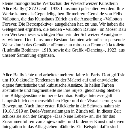
kleine monografische Werkschau der Westschweizer Künstlerin
Alice Bailly (1872 Genf – 1938 Lausanne) präsentiert werden. Ihre
Werke kamen als Gegenleihgaben für mehrere Gemälde von Félix
Vallotton, die das Kunsthaus Zürich an die Ausstellung «Vallotton
Forever. Die Retrospektive» ausgeliehen hat, zu uns. Wir haben die
Gelegenheit ergriffen, die beiden «Vallotton-Räume» im Moser-Bau
den Werken dieser wichtigen Pionierin der Schweizer Avantgarde
zu widmen. Den Lausanner Bestand konnten wir auf sehr passende
Weise durch das Gemälde «Femme au miroir ou Femme à la toilette
(Ludmilla Botkine)», 1918, sowie die Grafik «Dancing», 1923, aus
unserer Sammlung ergänzen.
Alice Bailly lebte und arbeitete mehrere Jahre in Paris. Dort griff sie
um 1910 aktuelle Tendenzen in der Malerei auf und entwickelte
eigene futuristische und kubistische Ansätze. In hellen Farben
abstrahierte und fragmentierte sie ihre Sujets; gleichzeitig bleiben
ihre Bildgegenstände immer erkennbar. Baillys Interesse galt
hauptsächlich der menschlichen Figur und der Visualisierung von
Bewegung. Nach ihrer ersten Rückkehr in die Schweiz nahm sie
1918 / 1919 an Dada-Veranstaltungen in Zürich teil. In dieser Zeit
schloss sie sich der Gruppe «Das Neue Leben» an, die für das
Zusammenführen von angewandter und bildender Kunst und deren
Integration in das Alltagsleben plädierte. Ein Beispiel dafür sind