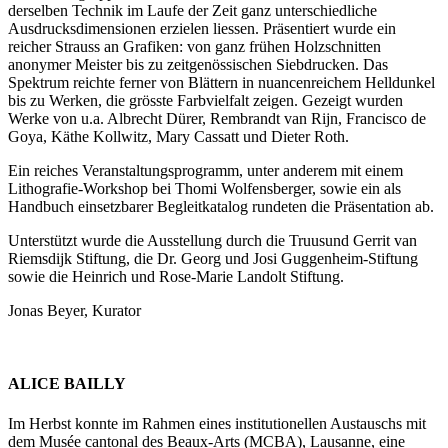
derselben Technik im Laufe der Zeit ganz unterschiedliche
Ausdrucksdimensionen erzielen liessen. Präsentiert wurde ein
reicher Strauss an Grafiken: von ganz frühen Holzschnitten
anonymer Meister bis zu zeitgenössischen Siebdrucken. Das
Spektrum reichte ferner von Blättern in nuancenreichem Helldunkel
bis zu Werken, die grösste Farbvielfalt zeigen. Gezeigt wurden
Werke von u.a. Albrecht Dürer, Rembrandt van Rijn, Francisco de
Goya, Käthe Kollwitz, Mary Cassatt und Dieter Roth.
Ein reiches Veranstaltungsprogramm, unter anderem mit einem
Lithografie-Workshop bei Thomi Wolfensberger, sowie ein als
Handbuch einsetzbarer Begleitkatalog rundeten die Präsentation ab.
Unterstützt wurde die Ausstellung durch die Truusund Gerrit van
Riemsdijk Stiftung, die Dr. Georg und Josi Guggenheim-Stiftung
sowie die Heinrich und Rose-Marie Landolt Stiftung.
Jonas Beyer, Kurator
ALICE BAILLY
Im Herbst konnte im Rahmen eines institutionellen Austauschs mit
dem Musée cantonal des Beaux-Arts (MCBA), Lausanne, eine