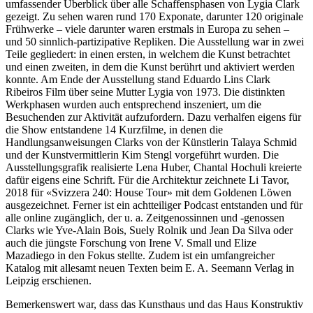
umfassender Überblick über alle Schaffensphasen von Lygia Clark
gezeigt. Zu sehen waren rund 170 Exponate, darunter 120 originale
Frühwerke – viele darunter waren erstmals in Europa zu sehen –
und 50 sinnlich-partizipative Repliken. Die Ausstellung war in zwei
Teile gegliedert: in einen ersten, in welchem die Kunst betrachtet
und einen zweiten, in dem die Kunst berührt und aktiviert werden
konnte. Am Ende der Ausstellung stand Eduardo Lins Clark
Ribeiros Film über seine Mutter Lygia von 1973. Die distinkten
Werkphasen wurden auch entsprechend inszeniert, um die
Besuchenden zur Aktivität aufzufordern. Dazu verhalfen eigens für
die Show entstandene 14 Kurzfilme, in denen die
Handlungsanweisungen Clarks von der Künstlerin Talaya Schmid
und der Kunstvermittlerin Kim Stengl vorgeführt wurden. Die
Ausstellungsgrafik realisierte Lena Huber, Chantal Hochuli kreierte
dafür eigens eine Schrift. Für die Architektur zeichnete Li Tavor,
2018 für «Svizzera 240: House Tour» mit dem Goldenen Löwen
ausgezeichnet. Ferner ist ein achtteiliger Podcast entstanden und für
alle online zugänglich, der u. a. Zeitgenossinnen und -genossen
Clarks wie Yve-Alain Bois, Suely Rolnik und Jean Da Silva oder
auch die jüngste Forschung von Irene V. Small und Elize
Mazadiego in den Fokus stellte. Zudem ist ein umfangreicher
Katalog mit allesamt neuen Texten beim E. A. Seemann Verlag in
Leipzig erschienen.
Bemerkenswert war, dass das Kunsthaus und das Haus Konstruktiv