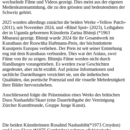
wechselnde Filme und Videos gezeigt. Dies meist aus der eigenen
Medienkunstsammlung, die zu den grössten und bedeutendsten der
Schweiz gehört.
2025 wurden allerdings zunächst die beiden Werke «Yellow Patch»
(2011), seit November 2024, und «Blind Spot» (2023), Leihgaben
der in Uganda geborenen Künstlerin Zarina Bhimji (*1963
Mbarara) gezeigt. Bhimji wurde 2024 für ihr Gesamtwerk im
Kunsthaus der Roswitha Haftmann-Preis, der höchstdotierte
Kunstpreis Europas verliehen. Der Preis ist seit seiner Entstehung
eng mit dem Kunsthaus verbunden. Dies war der Anlass, zwei
Filme von ihr zu zeigen. Bhimjis Filme werden nicht durch
Handlungen vorangetrieben. Es werden zwar Geschichten
angedeutet, aber nicht erzählt. Auf präzise Informationen und
sachliche Darstellungen verzichtet sie, um die ästhetischen
Qualitäten, das poetische Potenzial und die visuelle Mehrdeutigkeit
ihrer Bilder hervorzuheben.
Anschliessend folgte die Präsentation eines Werks des britischen
Duos Nashashibi / Skaer (eine Dauerleihgabe der Vereinigung
Zürcher Kunstfreunde, Gruppe Junge Kunst).
Die beiden Künstlerinnen Rosalind Nashashibi(*1973 Croydon)