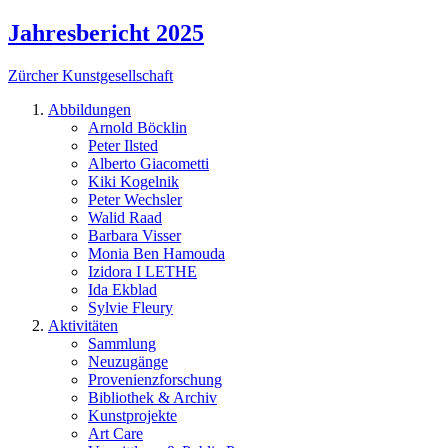
Jahresbericht 2025
Zürcher Kunstgesellschaft
Abbildungen
Arnold Böcklin
Peter Ilsted
Alberto Giacometti
Kiki Kogelnik
Peter Wechsler
Walid Raad
Barbara Visser
Monia Ben Hamouda
Izidora I LETHE
Ida Ekblad
Sylvie Fleury
Aktivitäten
Sammlung
Neuzugänge
Provenienzforschung
Bibliothek & Archiv
Kunstprojekte
Art Care