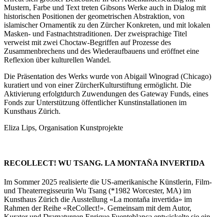
Mustern, Farbe und Text treten Gibsons Werke auch in Dialog mit
historischen Positionen der geometrischen Abstraktion, von
islamischer Ornamentik zu den Zürcher Konkreten, und mit lokalen
Masken- und Fastnachtstraditionen. Der zweisprachige Titel
verweist mit zwei Choctaw-Begriffen auf Prozesse des
Zusammenbrechens und des Wiederaufbauens und eröffnet eine
Reflexion über kulturellen Wandel.
Die Präsentation des Werks wurde von Abigail Winograd (Chicago)
kuratiert und von einer ZürcherKulturstiftung ermöglicht. Die
Aktivierung erfolgtdurch Zuwendungen des Gateway Funds, eines
Fonds zur Unterstützung öffentlicher Kunstinstallationen im
Kunsthaus Zürich.
Eliza Lips, Organisation Kunstprojekte
RECOLLECT! WU TSANG. LA MONTAÑA INVERTIDA
Im Sommer 2025 realisierte die US-amerikanische Künstlerin, Film-
und Theaterregisseurin Wu Tsang (*1982 Worcester, MA) im
Kunsthaus Zürich die Ausstellung «La montaña invertida» im
Rahmen der Reihe «ReCollect!». Gemeinsam mit dem Autor,
Kurator und Dramaturgen Enrique Fuenteblanca entwickelte sie ein