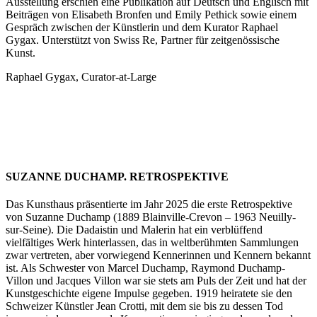
Ausstellung erschien eine Publikation auf Deutsch und Englisch mit
Beiträgen von Elisabeth Bronfen und Emily Pethick sowie einem
Gespräch zwischen der Künstlerin und dem Kurator Raphael
Gygax. Unterstützt von Swiss Re, Partner für zeitgenössische
Kunst.
Raphael Gygax, Curator-at-Large
SUZANNE DUCHAMP. RETROSPEKTIVE
Das Kunsthaus präsentierte im Jahr 2025 die erste Retrospektive
von Suzanne Duchamp (1889 Blainville-Crevon – 1963 Neuilly-
sur-Seine). Die Dadaistin und Malerin hat ein verblüffend
vielfältiges Werk hinterlassen, das in weltberühmten Sammlungen
zwar vertreten, aber vorwiegend Kennerinnen und Kennern bekannt
ist. Als Schwester von Marcel Duchamp, Raymond Duchamp-
Villon und Jacques Villon war sie stets am Puls der Zeit und hat der
Kunstgeschichte eigene Impulse gegeben. 1919 heiratete sie den
Schweizer Künstler Jean Crotti, mit dem sie bis zu dessen Tod