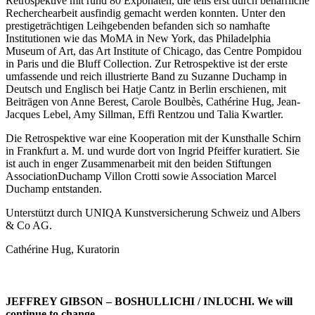
Retrospektive mit rund 80 Exponaten, die teils erst durch beharrliche
Recherchearbeit ausfindig gemacht werden konnten. Unter den
prestigeträchtigen Leihgebenden befanden sich so namhafte
Institutionen wie das MoMA in New York, das Philadelphia
Museum of Art, das Art Institute of Chicago, das Centre Pompidou
in Paris und die Bluff Collection. Zur Retrospektive ist der erste
umfassende und reich illustrierte Band zu Suzanne Duchamp in
Deutsch und Englisch bei Hatje Cantz in Berlin erschienen, mit
Beiträgen von Anne Berest, Carole Boulbès, Cathérine Hug, Jean-
Jacques Lebel, Amy Sillman, Effi Rentzou und Talia Kwartler.
Die Retrospektive war eine Kooperation mit der Kunsthalle Schirn
in Frankfurt a. M. und wurde dort von Ingrid Pfeiffer kuratiert. Sie
ist auch in enger Zusammenarbeit mit den beiden Stiftungen
AssociationDuchamp Villon Crotti sowie Association Marcel
Duchamp entstanden.
Unterstützt durch UNIQA Kunstversicherung Schweiz und Albers
& Co AG.
Cathérine Hug, Kuratorin
JEFFREY GIBSON – BOSHULLICHI / INLƲCHI. We will
continue to change