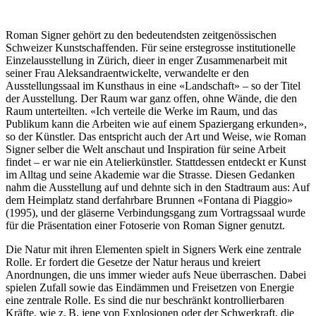
Roman Signer gehört zu den bedeutendsten zeitgenössischen
Schweizer Kunstschaffenden. Für seine erstegrosse institutionelle
Einzelausstellung in Zürich, dieer in enger Zusammenarbeit mit
seiner Frau Aleksandraentwickelte, verwandelte er den
Ausstellungssaal im Kunsthaus in eine «Landschaft» – so der Titel
der Ausstellung. Der Raum war ganz offen, ohne Wände, die den
Raum unterteilten. «Ich verteile die Werke im Raum, und das
Publikum kann die Arbeiten wie auf einem Spaziergang erkunden»,
so der Künstler. Das entspricht auch der Art und Weise, wie Roman
Signer selber die Welt anschaut und Inspiration für seine Arbeit
findet – er war nie ein Atelierkünstler. Stattdessen entdeckt er Kunst
im Alltag und seine Akademie war die Strasse. Diesen Gedanken
nahm die Ausstellung auf und dehnte sich in den Stadtraum aus: Auf
dem Heimplatz stand derfahrbare Brunnen «Fontana di Piaggio»
(1995), und der gläserne Verbindungsgang zum Vortragssaal wurde
für die Präsentation einer Fotoserie von Roman Signer genutzt.
Die Natur mit ihren Elementen spielt in Signers Werk eine zentrale
Rolle. Er fordert die Gesetze der Natur heraus und kreiert
Anordnungen, die uns immer wieder aufs Neue überraschen. Dabei
spielen Zufall sowie das Eindämmen und Freisetzen von Energie
eine zentrale Rolle. Es sind die nur beschränkt kontrollierbaren
Kräfte, wie z. B. jene von Explosionen oder der Schwerkraft, die