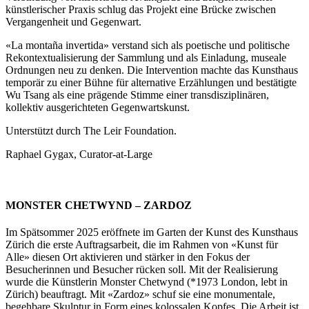
künstlerischer Praxis schlug das Projekt eine Brücke zwischen
Vergangenheit und Gegenwart.
«La montaña invertida» verstand sich als poetische und politische
Rekontextualisierung der Sammlung und als Einladung, museale
Ordnungen neu zu denken. Die Intervention machte das Kunsthaus
temporär zu einer Bühne für alternative Erzählungen und bestätigte
Wu Tsang als eine prägende Stimme einer transdisziplinären,
kollektiv ausgerichteten Gegenwartskunst.
Unterstützt durch The Leir Foundation.
Raphael Gygax, Curator-at-Large
MONSTER CHETWYND – ZARDOZ
Im Spätsommer 2025 eröffnete im Garten der Kunst des Kunsthaus
Zürich die erste Auftragsarbeit, die im Rahmen von «Kunst für
Alle» diesen Ort aktivieren und stärker in den Fokus der
Besucherinnen und Besucher rücken soll. Mit der Realisierung
wurde die Künstlerin Monster Chetwynd (*1973 London, lebt in
Zürich) beauftragt. Mit «Zardoz» schuf sie eine monumentale,
begehbare Skulptur in Form eines kolossalen Kopfes. Die Arbeit ist