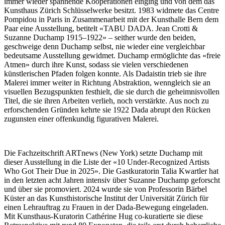
immer wieder spannende Kooperationen einging und von dem das
Kunsthaus Zürich Schlüsselwerke besitzt. 1983 widmete das Centre
Pompidou in Paris in Zusammenarbeit mit der Kunsthalle Bern dem
Paar eine Ausstellung, betitelt «TABU DADA. Jean Crotti &
Suzanne Duchamp 1915–1922» – seither wurde den beiden,
geschweige denn Duchamp selbst, nie wieder eine vergleichbar
bedeutsame Ausstellung gewidmet. Duchamp ermöglichte das «freie
Atmen» durch ihre Kunst, sodass sie vielen verschiedenen
künstlerischen Pfaden folgen konnte. Als Dadaistin trieb sie ihre
Malerei immer weiter in Richtung Abstraktion, wenngleich sie an
visuellen Bezugspunkten festhielt, die sie durch die geheimnisvollen
Titel, die sie ihren Arbeiten verlieh, noch verstärkte. Aus noch zu
erforschenden Gründen kehrte sie 1922 Dada abrupt den Rücken
zugunsten einer offenkundig figurativen Malerei.
Die Fachzeitschrift ARTnews (New York) setzte Duchamp mit
dieser Ausstellung in die Liste der «10 Under-Recognized Artists
Who Got Their Due in 2025». Die Gastkuratorin Talia Kwartler hat
in den letzten acht Jahren intensiv über Suzanne Duchamp geforscht
und über sie promoviert. 2024 wurde sie von Professorin Bärbel
Küster an das Kunsthistorische Institut der Universität Zürich für
einen Lehrauftrag zu Frauen in der Dada-Bewegung eingeladen.
Mit Kunsthaus-Kuratorin Cathérine Hug co-kuratierte sie diese