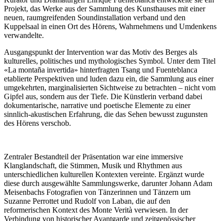
Projekt, das Werke aus der Sammlung des Kunsthauses mit einer
neuen, raumgreifenden Soundinstallation verband und den
Kuppelsaal in einen Ort des Hörens, Wahrnehmens und Umdenkens
verwandelte.
Ausgangspunkt der Intervention war das Motiv des Berges als
kulturelles, politisches und mythologisches Symbol. Unter dem Titel
«La montaña invertida» hinterfragten Tsang und Fuenteblanca
etablierte Perspektiven und luden dazu ein, die Sammlung aus einer
umgekehrten, marginalisierten Sichtweise zu betrachten – nicht vom
Gipfel aus, sondern aus der Tiefe. Die Künstlerin verband dabei
dokumentarische, narrative und poetische Elemente zu einer
sinnlich-akustischen Erfahrung, die das Sehen bewusst zugunsten
des Hörens verschob.
Zentraler Bestandteil der Präsentation war eine immersive
Klanglandschaft, die Stimmen, Musik und Rhythmen aus
unterschiedlichen kulturellen Kontexten vereinte. Ergänzt wurde
diese durch ausgewählte Sammlungswerke, darunter Johann Adam
Meisenbachs Fotografien von Tänzerinnen und Tänzern um
Suzanne Perrottet und Rudolf von Laban, die auf den
reformerischen Kontext des Monte Verità verwiesen. In der
Verbindung von historischer Avantgarde und zeitgenössischer