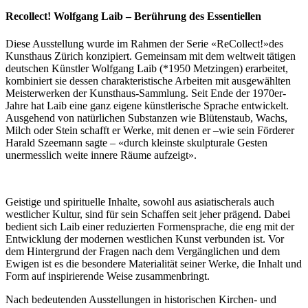
Recollect! Wolfgang Laib – Berührung des Essentiellen
Diese Ausstellung wurde im Rahmen der Serie «ReCollect!»des
Kunsthaus Zürich konzipiert. Gemeinsam mit dem weltweit tätigen
deutschen Künstler Wolfgang Laib (*1950 Metzingen) erarbeitet,
kombiniert sie dessen charakteristische Arbeiten mit ausgewählten
Meisterwerken der Kunsthaus-Sammlung. Seit Ende der 1970er-
Jahre hat Laib eine ganz eigene künstlerische Sprache entwickelt.
Ausgehend von natürlichen Substanzen wie Blütenstaub, Wachs,
Milch oder Stein schafft er Werke, mit denen er –wie sein Förderer
Harald Szeemann sagte – «durch kleinste skulpturale Gesten
unermesslich weite innere Räume aufzeigt».
Geistige und spirituelle Inhalte, sowohl aus asiatischerals auch
westlicher Kultur, sind für sein Schaffen seit jeher prägend. Dabei
bedient sich Laib einer reduzierten Formensprache, die eng mit der
Entwicklung der modernen westlichen Kunst verbunden ist. Vor
dem Hintergrund der Fragen nach dem Vergänglichen und dem
Ewigen ist es die besondere Materialität seiner Werke, die Inhalt und
Form auf inspirierende Weise zusammenbringt.
Nach bedeutenden Ausstellungen in historischen Kirchen- und