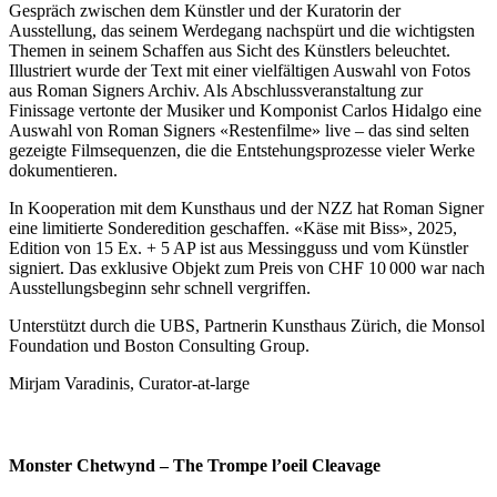
Gespräch zwischen dem Künstler und der Kuratorin der
Ausstellung, das seinem Werdegang nachspürt und die wichtigsten
Themen in seinem Schaffen aus Sicht des Künstlers beleuchtet.
Illustriert wurde der Text mit einer vielfältigen Auswahl von Fotos
aus Roman Signers Archiv. Als Abschlussveranstaltung zur
Finissage vertonte der Musiker und Komponist Carlos Hidalgo eine
Auswahl von Roman Signers «Restenfilme» live – das sind selten
gezeigte Filmsequenzen, die die Entstehungsprozesse vieler Werke
dokumentieren.
In Kooperation mit dem Kunsthaus und der NZZ hat Roman Signer
eine limitierte Sonderedition geschaffen. «Käse mit Biss», 2025,
Edition von 15 Ex. + 5 AP ist aus Messingguss und vom Künstler
signiert. Das exklusive Objekt zum Preis von CHF 10 000 war nach
Ausstellungsbeginn sehr schnell vergriffen.
Unterstützt durch die UBS, Partnerin Kunsthaus Zürich, die Monsol
Foundation und Boston Consulting Group.
Mirjam Varadinis, Curator-at-large
Monster Chetwynd – The Trompe l’oeil Cleavage