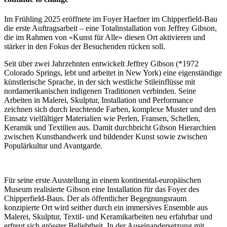
Im Frühling 2025 eröffnete im Foyer Haefner im Chipperfield-Bau
die erste Auftragsarbeit – eine Totalinstallation von Jeffrey Gibson,
die im Rahmen von «Kunst für Alle» diesen Ort aktivieren und
stärker in den Fokus der Besuchenden rücken soll.
Seit über zwei Jahrzehnten entwickelt Jeffrey Gibson (*1972
Colorado Springs, lebt und arbeitet in New York) eine eigenständige
künstlerische Sprache, in der sich westliche Stileinflüsse mit
nordamerikanischen indigenen Traditionen verbinden. Seine
Arbeiten in Malerei, Skulptur, Installation und Performance
zeichnen sich durch leuchtende Farben, komplexe Muster und den
Einsatz vielfältiger Materialien wie Perlen, Fransen, Schellen,
Keramik und Textilien aus. Damit durchbricht Gibson Hierarchien
zwischen Kunsthandwerk und bildender Kunst sowie zwischen
Populärkultur und Avantgarde.
Für seine erste Ausstellung in einem kontinental-europäischen
Museum realisierte Gibson eine Installation für das Foyer des
Chipperfield-Baus. Der als öffentlicher Begegnungsraum
konzipierte Ort wird seither durch ein immersives Ensemble aus
Malerei, Skulptur, Textil- und Keramikarbeiten neu erfahrbar und
erfreut sich grösster Beliebtheit. In der Auseinandersetzung mit