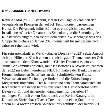
Refik Anadol. Glacier Dreams
Refik Anadol (*1985 Istanbul, lebt in Los Angeles) zählt zu den
bedeutendsten Pionieren der auf KI-Technologien basierenden
Kunst. Die Privatbank Julius Bär hat es ermöglicht, dass seine
Installation «Glacier Dreams» als Schenkung in die Sammlung des
Kunsthauses eingeht, wo sie auf dem ersten Zwischengeschoss des
Chipperfield-Baus ab Januar 2025 permanent für mindestens zwei
Jahre zu sehen sein wird.
Für sein spektakuläres Werk «Glacier Dreams» (2023) setzte Anadol
sich mit Hilfe der KI mit einem der wichtigsten Themen unserer Zeit
auseinander – dem Klimawandel. «Glacier Dreams» ist ein von
Julius Bär kommissioniertes, multisensorisches KI-Werk im Rahmen
der 2022 ins Leben gerufenen NEXT-Initiative der Bank, die neue
Formen kulturellen Schaffens an der Schnittstelle von Kunst,
Wissenschaft und Technologie fördert und die Erforschung von
Megatrends unterstützt. Der Künstler und sein Team sammelten auf
Recherchereisen neben bereits existierenden Gletscherfotos selbst
Daten vor Ort und generierten damit einen KI-basierten 14-
minütigen Film mit einem Soundtrack von Kerim Karaoglu. Im
Kunsthaus Zürich hat «Glacier Dreams» nun einen Standort in
einem 4 × 4 Meter grossen Spiegelkubus gefunden, der mittels 256