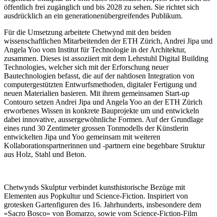
öffentlich frei zugänglich und bis 2028 zu sehen. Sie richtet sich
ausdrücklich an ein generationenübergreifendes Publikum.
Für die Umsetzung arbeitete Chetwynd mit den beiden
wissenschaftlichen Mitarbeitenden der ETH Zürich, Andrei Jipa und
Angela Yoo vom Institut für Technologie in der Architektur,
zusammen. Dieses ist assoziiert mit dem Lehrstuhl Digital Building
Technologies, welcher sich mit der Erforschung neuer
Bautechnologien befasst, die auf der nahtlosen Integration von
computergestützten Entwurfsmethoden, digitaler Fertigung und
neuen Materialien basieren. Mit ihrem gemeinsamen Start-up
Contouro setzen Andrei Jipa und Angela Yoo an der ETH Zürich
erworbenes Wissen in konkrete Bauprojekte um und entwickeln
dabei innovative, aussergewöhnliche Formen. Auf der Grundlage
eines rund 30 Zentimeter grossen Tonmodells der Künstlerin
entwickelten Jipa und Yoo gemeinsam mit weiteren
Kollaborationspartnerinnen und -partnern eine begehbare Struktur
aus Holz, Stahl und Beton.
Chetwynds Skulptur verbindet kunsthistorische Bezüge mit
Elementen aus Popkultur und Science-Fiction. Inspiriert von
grotesken Gartenfiguren des 16. Jahrhunderts, insbesondere dem
«Sacro Bosco» von Bomarzo, sowie vom Science-Fiction-Film