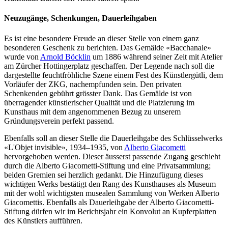
Neuzugänge, Schenkungen, Dauerleihgaben
Es ist eine besondere Freude an dieser Stelle von einem ganz
besonderen Geschenk zu berichten. Das Gemälde «Bacchanale»
wurde von
Arnold Böcklin
um 1886 während seiner Zeit mit Atelier
am Zürcher Hottingerplatz geschaffen. Der Legende nach soll die
dargestellte feuchtfröhliche Szene einem Fest des Künstlergütli, dem
Vorläufer der ZKG, nachempfunden sein. Den privaten
Schenkenden gebührt grösster Dank. Das Gemälde ist von
überragender künstlerischer Qualität und die Platzierung im
Kunsthaus mit dem angenommenen Bezug zu unserem
Gründungsverein perfekt passend.
Ebenfalls soll an dieser Stelle die Dauerleihgabe des Schlüsselwerks
«L'Objet invisible», 1934–1935, von
Alberto Giacometti
hervorgehoben werden. Dieser äusserst passende Zugang geschieht
durch die Alberto Giacometti-Stiftung und eine Privatsammlung;
beiden Gremien sei herzlich gedankt. Die Hinzufügung dieses
wichtigen Werks bestätigt den Rang des Kunsthauses als Museum
mit der wohl wichtigsten musealen Sammlung von Werken Alberto
Giacomettis. Ebenfalls als Dauerleihgabe der Alberto Giacometti-
Stiftung dürfen wir im Berichtsjahr ein Konvolut an Kupferplatten
des Künstlers aufführen.