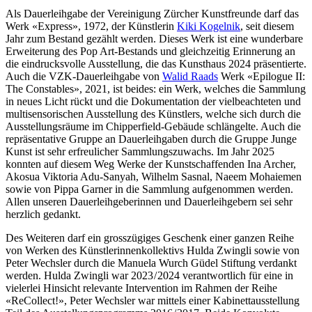
Als Dauerleihgabe der Vereinigung Zürcher Kunstfreunde darf das
Werk «Express», 1972, der Künstlerin
Kiki Kogelnik
, seit diesem
Jahr zum Bestand gezählt werden. Dieses Werk ist eine wunderbare
Erweiterung des Pop Art-Bestands und gleichzeitig Erinnerung an
die eindrucksvolle Ausstellung, die das Kunsthaus 2024 präsentierte.
Auch die VZK-Dauerleihgabe von
Walid Raads
Werk «Epilogue II:
The Constables», 2021, ist beides: ein Werk, welches die Sammlung
in neues Licht rückt und die Dokumentation der vielbeachteten und
multisensorischen Ausstellung des Künstlers, welche sich durch die
Ausstellungsräume im Chipperfield-Gebäude schlängelte. Auch die
repräsentative Gruppe an Dauerleihgaben durch die Gruppe Junge
Kunst ist sehr erfreulicher Sammlungszuwachs. Im Jahr 2025
konnten auf diesem Weg Werke der Kunstschaffenden Ina Archer,
Akosua Viktoria Adu-Sanyah, Wilhelm Sasnal, Naeem Mohaiemen
sowie von Pippa Garner in die Sammlung aufgenommen werden.
Allen unseren Dauerleihgeberinnen und Dauerleihgebern sei sehr
herzlich gedankt.
Des Weiteren darf ein grosszügiges Geschenk einer ganzen Reihe
von Werken des Künstlerinnenkollektivs Hulda Zwingli sowie von
Peter Wechsler durch die Manuela Wurch Güdel Stiftung verdankt
werden. Hulda Zwingli war 2023 / 2024 verantwortlich für eine in
vielerlei Hinsicht relevante Intervention im Rahmen der Reihe
«ReCollect!», Peter Wechsler war mittels einer Kabinettausstellung