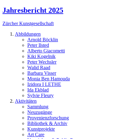
Jahresbericht 2025
Zürcher Kunstgesellschaft
Abbildungen
Arnold Böcklin
Peter Ilsted
Alberto Giacometti
Kiki Kogelnik
Peter Wechsler
Walid Raad
Barbara Visser
Monia Ben Hamouda
Izidora I LETHE
Ida Ekblad
Sylvie Fleury
Aktivitäten
Sammlung
Neuzugänge
Provenienzforschung
Bibliothek & Archiv
Kunstprojekte
Art Care