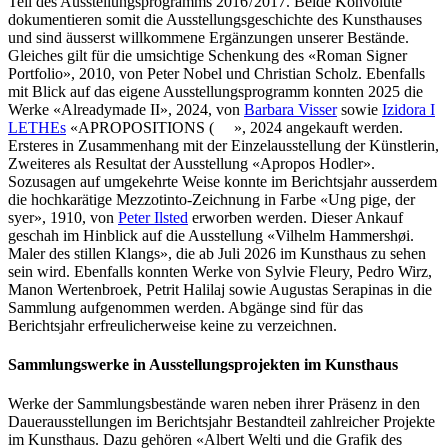
Teil des Ausstellungsprogramms 2016 / 2017. Beide Konvolute
dokumentieren somit die Ausstellungsgeschichte des Kunsthauses
und sind äusserst willkommene Ergänzungen unserer Bestände.
Gleiches gilt für die umsichtige Schenkung des «Roman Signer
Portfolio», 2010, von Peter Nobel und Christian Scholz. Ebenfalls
mit Blick auf das eigene Ausstellungsprogramm konnten 2025 die
Werke «Alreadymade II», 2024, von
Barbara Visser
sowie
Izidora I
LETHEs
«APROPOSITIONS ( », 2024 angekauft werden.
Ersteres in Zusammenhang mit der Einzelausstellung der Künstlerin,
Zweiteres als Resultat der Ausstellung «Apropos Hodler».
Sozusagen auf umgekehrte Weise konnte im Berichtsjahr ausserdem
die hochkarätige Mezzotinto-Zeichnung in Farbe «Ung pige, der
syer», 1910, von
Peter Ilsted
erworben werden. Dieser Ankauf
geschah im Hinblick auf die Ausstellung «Vilhelm Hammershøi.
Maler des stillen Klangs», die ab Juli 2026 im Kunsthaus zu sehen
sein wird. Ebenfalls konnten Werke von Sylvie Fleury, Pedro Wirz,
Manon Wertenbroek, Petrit Halilaj sowie Augustas Serapinas in die
Sammlung aufgenommen werden. Abgänge sind für das
Berichtsjahr erfreulicherweise keine zu verzeichnen.
Sammlungswerke in Ausstellungsprojekten im Kunsthaus
Werke der Sammlungsbestände waren neben ihrer Präsenz in den
Dauerausstellungen im Berichtsjahr Bestandteil zahlreicher Projekte
im Kunsthaus. Dazu gehören «Albert Welti und die Grafik des