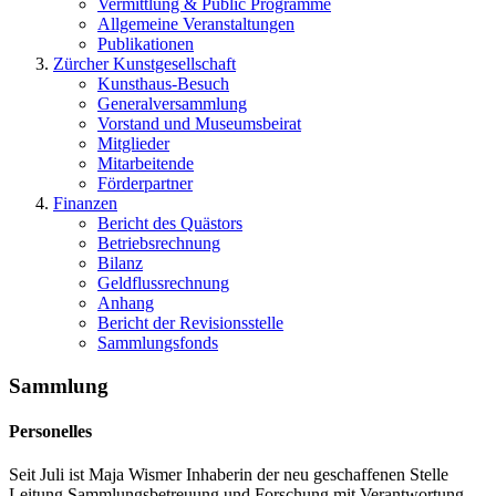
Vermittlung & Public Programme
Allgemeine Veranstaltungen
Publikationen
Zürcher Kunstgesellschaft
Kunsthaus-Besuch
Generalversammlung
Vorstand und Museumsbeirat
Mitglieder
Mitarbeitende
Förderpartner
Finanzen
Bericht des Quästors
Betriebsrechnung
Bilanz
Geldflussrechnung
Anhang
Bericht der Revisionsstelle
Sammlungsfonds
Sammlung
Personelles
Seit Juli ist Maja Wismer Inhaberin der neu geschaffenen Stelle
Leitung Sammlungsbetreuung und Forschung mit Verantwortung