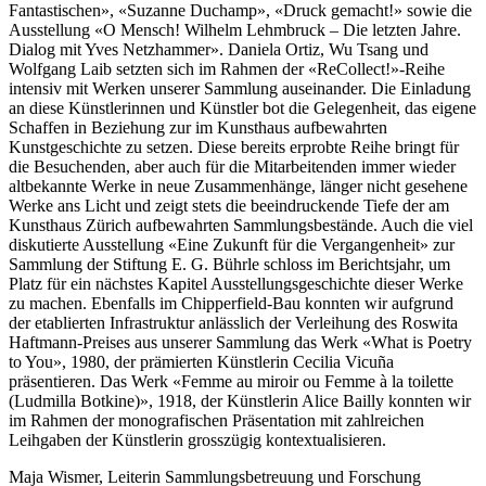
Fantastischen», «Suzanne Duchamp», «Druck gemacht!» sowie die
Ausstellung «O Mensch! Wilhelm Lehmbruck – Die letzten Jahre.
Dialog mit Yves Netzhammer». Daniela Ortiz, Wu Tsang und
Wolfgang Laib setzten sich im Rahmen der «ReCollect!»-Reihe
intensiv mit Werken unserer Sammlung auseinander. Die Einladung
an diese Künstlerinnen und Künstler bot die Gelegenheit, das eigene
Schaffen in Beziehung zur im Kunsthaus aufbewahrten
Kunstgeschichte zu setzen. Diese bereits erprobte Reihe bringt für
die Besuchenden, aber auch für die Mitarbeitenden immer wieder
altbekannte Werke in neue Zusammenhänge, länger nicht gesehene
Werke ans Licht und zeigt stets die beeindruckende Tiefe der am
Kunsthaus Zürich aufbewahrten Sammlungsbestände. Auch die viel
diskutierte Ausstellung «Eine Zukunft für die Vergangenheit» zur
Sammlung der Stiftung E. G. Bührle schloss im Berichtsjahr, um
Platz für ein nächstes Kapitel Ausstellungsgeschichte dieser Werke
zu machen. Ebenfalls im Chipperfield-Bau konnten wir aufgrund
der etablierten Infrastruktur anlässlich der Verleihung des Roswita
Haftmann-Preises aus unserer Sammlung das Werk «What is Poetry
to You», 1980, der prämierten Künstlerin Cecilia Vicuña
präsentieren. Das Werk «Femme au miroir ou Femme à la toilette
(Ludmilla Botkine)», 1918, der Künstlerin Alice Bailly konnten wir
im Rahmen der monografischen Präsentation mit zahlreichen
Leihgaben der Künstlerin grosszügig kontextualisieren.
Maja Wismer, Leiterin Sammlungsbetreuung und Forschung